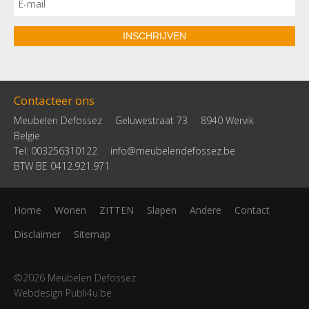
INSCHRIJVEN
Contacteer ons
Meubelen Defossez
Geluwestraat 73
8940 Wervik
Belgie
Tel: 003256310122
info@meubelendefossez.be
BTW BE 0412.921.971
Home
Wonen
ZITTEN
Slapen
Andere
Contact
Disclaimer
Sitemap
©2026 Meubelen Defossez
Webdesign Publi4u.be